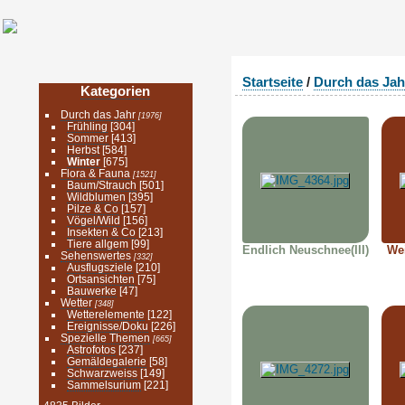
Startseite
/
Durch das Jah
Kategorien
Durch das Jahr
[1976]
Frühling
[304]
Sommer
[413]
Herbst
[584]
Winter
[675]
Flora & Fauna
[1521]
Baum/Strauch
[501]
Wildblumen
[395]
Pilze & Co
[157]
Vögel/Wild
[156]
Insekten & Co
[213]
Tiere allgem
[99]
Endlich Neuschnee(III)
Wei
Sehenswertes
[332]
Ausflugsziele
[210]
Ortsansichten
[75]
Bauwerke
[47]
Wetter
[348]
Wetterelemente
[122]
Ereignisse/Doku
[226]
Spezielle Themen
[665]
Astrofotos
[237]
Gemäldegalerie
[58]
Schwarzweiss
[149]
Sammelsurium
[221]