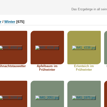
Das Erzgebirge in all sei
r
/
Winter
[675]
hnachtstauwetter
Apfelbaum im
Erlenteich im
Frühwinter
Frühwinter