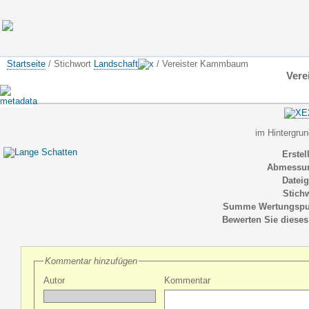
Startseite
/ Stichwort
Landschaft
/ Vereister Kammbaum
Ver
im Hintergrun
Erstel
Abmessu
Datei
Stich
Summe Wertungspu
Bewerten Sie dieses
Kommentar hinzufügen
Autor
Kommentar